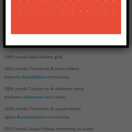
Kurucu
1972 Yılında Samsun’da doğdu.
Peyzaj Mimarlığı mezunu.
8 yıl profesyonel müzisyenlik yaptı.
1998 yılında dijital sektöre girdi.
2002 yılında Türkiye’nin ilk basın bülteni
plaformu
BasinBulteni.com
’u kurdu.
2006 yılında Türkiye’nin ilk elektronik dergi
platformu
eMecmua.com
’u kurdu.
2008 yılında Türkiye’nin ilk sosyal medya
ajansı
Buzzinteraction.com
’u kurdu.
2010 yılında Sosyal Medya monitoring ve analiz